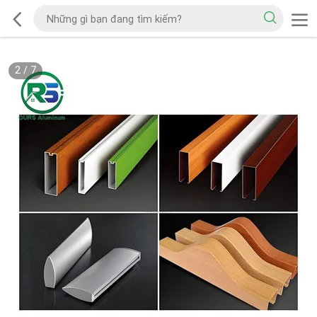
2
/
7