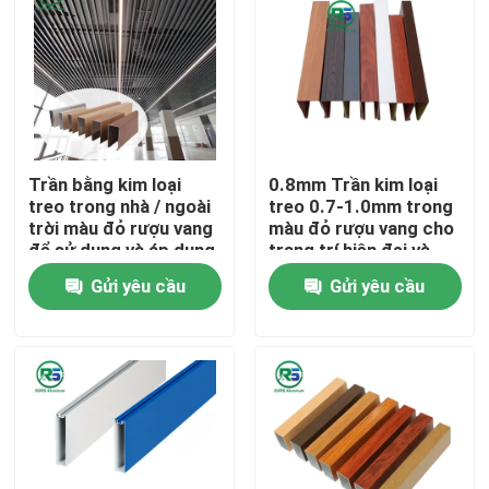
Trần bằng kim loại
0.8mm Trần kim loại
treo trong nhà / ngoài
treo 0.7-1.0mm trong
trời màu đỏ rượu vang
màu đỏ rượu vang cho
để sử dụng và áp dụng
trang trí hiện đại và
đa năng
đơn giản
Gửi yêu cầu
Gửi yêu cầu
Nhà
Các sản phẩm
Hướng dẫn VR