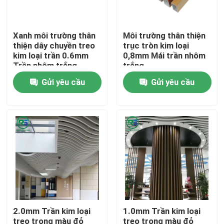
Về chúng tôi
Xanh môi trường thân
Môi trường thân thiện
thiện dây chuyền treo
trục tròn kim loại
kim loại trần 0.6mm
0,8mm Mái trần nhôm
Tham quan nhà máy
Trần nhôm trắng
trắng
Gửi yêu cầu
Gửi yêu cầu
Kiểm soát chất lượng
Liên hệ chúng tôi
Yêu cầu báo giá
Tấm tường nhôm
2.0mm Trần kim loại
1.0mm Trần kim loại
Bảng điều khiển tổ ong bằng nhôm
treo trong màu đỏ
treo trong màu đỏ