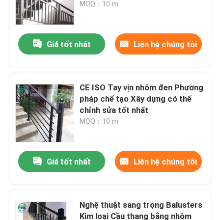
sàng để lắp ráp
MOQ：10 m
Giá tốt nhất
Liên hệ chúng tôi
CE ISO Tay vịn nhôm đen Phương
pháp chế tạo Xây dựng có thể
chỉnh sửa tốt nhất
MOQ：10 m
Nhà
Giá tốt nhất
Liên hệ chúng tôi
Các sản phẩm
Nghệ thuật sang trọng Balusters
Kim loại Cầu thang bằng nhôm
Hướng dẫn VR