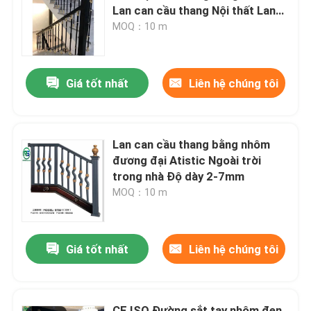
Lan can cầu thang Nội thất Lan
can cầu thang
MOQ：10 m
Về chúng tôi
Giá tốt nhất
Liên hệ chúng tôi
Tham quan nhà máy
Kiểm soát chất lượng
Lan can cầu thang bằng nhôm
đương đại Atistic Ngoài trời
Liên hệ chúng tôi
trong nhà Độ dày 2-7mm
MOQ：10 m
Yêu cầu báo giá
Giá tốt nhất
Liên hệ chúng tôi
Tấm tường nhôm
Bảng điều khiển tổ ong bằng nhôm
CE ISO Đường sắt tay nhôm đen