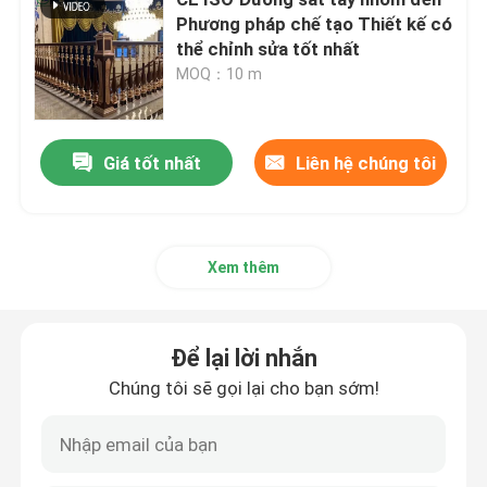
Phương pháp chế tạo Thiết kế có
thể chỉnh sửa tốt nhất
Trần kim loại treo
MOQ：10 m
Hàng rào nhôm đương đại
Giá tốt nhất
Liên hệ chúng tôi
Kẹp trên trần kim loại
Hệ thống che nắng bằng nhôm
Xem thêm
Màn hình trang trí bằng nhôm
Để lại lời nhắn
Chúng tôi sẽ gọi lại cho bạn sớm!
Lan can cầu thang nhôm
Dải nhôm trần