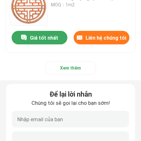
MOQ：1m2
Về chúng tôi
Giá tốt nhất
Liên hệ chúng tôi
Tham quan nhà máy
Kiểm soát chất lượng
Xem thêm
Liên hệ chúng tôi
Để lại lời nhắn
Yêu cầu báo giá
Chúng tôi sẽ gọi lại cho bạn sớm!
Tấm tường nhôm
Bảng điều khiển tổ ong bằng nhôm