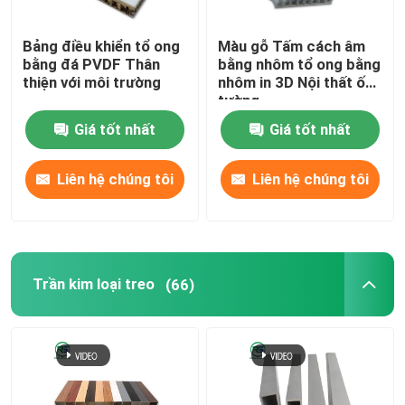
cửa nhôm
Bảng điều khiển tổ ong
Màu gỗ Tấm cách âm
bằng đá PVDF Thân
bằng nhôm tổ ong bằng
thiện với môi trường
nhôm in 3D Nội thất ốp
tường
Giá tốt nhất
Giá tốt nhất
Liên hệ chúng tôi
Liên hệ chúng tôi
Trần kim loại treo
(66)