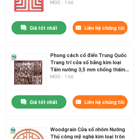
MOQ：1 bộ
Giá tốt nhất
Liên hệ chúng tôi
Phong cách cổ điển Trung Quốc
Trang trí cửa sổ bằng kim loại
Tấm nướng 3,5 mm chống thấm
nước
MOQ：1 bộ
Nhà
Giá tốt nhất
Liên hệ chúng tôi
Các sản phẩm
Woodgrain Cửa sổ nhôm Nướng
Thủ công mỹ nghệ kim loại tròn
Hướng dẫn VR