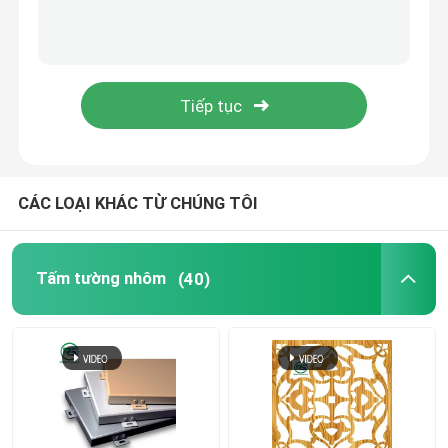
Trần kim loại treo
Hàng rào nhôm đương đại
Kẹp trên trần kim loại
CÁC LOẠI KHÁC TỪ CHÚNG TÔI
Hệ thống che nắng bằng nhôm
Tấm tường nhôm
(40)
Màn hình trang trí bằng nhôm
Lan can cầu thang nhôm
Dải nhôm trần