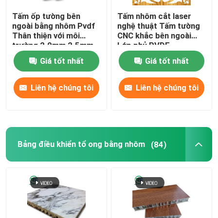
Tấm ốp tường bên
Tấm nhôm cắt laser
Đặt trong gạch trần kim loại
ngoài bằng nhôm Pvdf
nghệ thuật Tấm tường
Thân thiện với môi
CNC khắc bên ngoài
trường 2.0mm 2.5mm
Lớp phủ PVDF
Bảng tường trang trí nghệ thuật
3.0mm
Giá tốt nhất
Giá tốt nhất
Nắp điều hòa không khí bằng kim loại
Liên hệ chúng tôi
Liên hệ chúng tôi
tấm nhôm mở rộng
Bảng điều khiển tổ ong bằng nhôm
(84)
Cửa sổ nhôm lưới
Nhà nhôm Alcoa
tủ nhôm