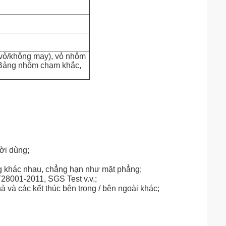
vỏ/không may), vỏ nhôm
i,Bảng nhôm chạm khắc,
ời dùng;
ng khác nhau, chẳng hạn như mặt phẳng;
8001-2011, SGS Test v.v.;
à và các kết thúc bên trong / bên ngoài khác;