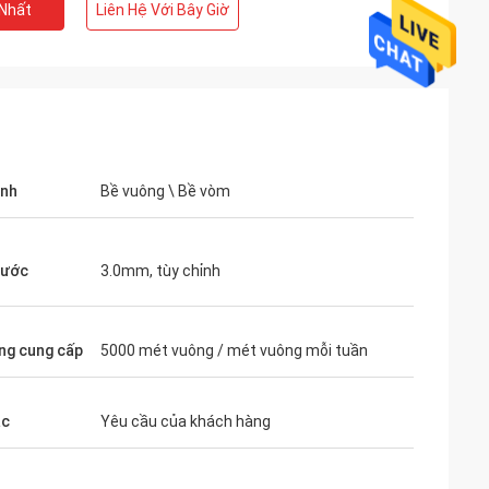
 Nhất
Liên Hệ Với Bây Giờ
ạnh
Bề vuông \ Bề vòm
hước
3.0mm, tùy chỉnh
ng cung cấp
5000 mét vuông / mét vuông mỗi tuần
ắc
Yêu cầu của khách hàng