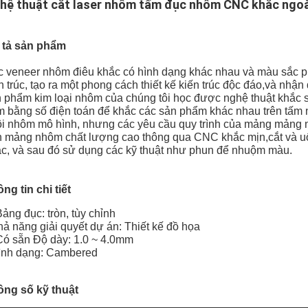
hệ thuật cắt laser nhôm tấm đục nhôm CNC khắc ngoà
 tả sản phẩm
 veneer nhôm điêu khắc có hình dạng khác nhau và màu sắc ph
n trúc, tạo ra một phong cách thiết kế kiến trúc độc đáo,và n
 phẩm kim loại nhôm của chúng tôi học được nghệ thuật khắc 
 bằng số điện toán để khắc các sản phẩm khác nhau trên tấm
i nhôm mô hình, nhưng các yêu cầu quy trình của mảng mảng
n mảng nhôm chất lượng cao thông qua CNC khắc mịn,cắt và u
c, và sau đó sử dụng các kỹ thuật như phun để nhuộm màu.
ng tin chi tiết
Bảng đục: tròn, tùy chỉnh
ả năng giải quyết dự án: Thiết kế đồ họa
Có sẵn Độ dày: 1.0 ~ 4.0mm
ình dạng: Cambered
ông số kỹ thuật