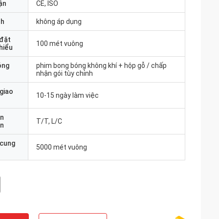
ận
CE, ISO
nh
không áp dụng
 đặt
100 mét vuông
thiểu
óng
phim bong bóng không khí + hộp gỗ / chấp
nhận gói tùy chỉnh
 giao
10-15 ngày làm việc
ản
T/T, L/C
án
 cung
5000 mét vuông