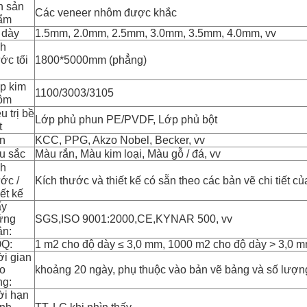
n sản
Các veneer nhôm được khắc
ẩm
 dày
1.5mm, 2.0mm, 2.5mm, 3.0mm, 3.5mm, 4.0mm, vv
ch
ớc tối
1800*5000mm (phẳng)
p kim
1100/3003/3105
ôm
u trị bề
Lớp phủ phun PE/PVDF, Lớp phủ bột
t
n
KCC, PPG, Akzo Nobel, Becker, vv
u sắc
Màu rắn, Màu kim loại, Màu gỗ / đá, vv
ch
ớc /
Kích thước và thiết kế có sẵn theo các bản vẽ chi tiết c
ết kế
ấy
ứng
SGS,ISO 9001:2000,CE,KYNAR 500, vv
ận:
Q:
1 m2 cho độ dày ≤ 3,0 mm, 1000 m2 cho độ dày > 3,0 
i gian
ao
khoảng 20 ngày, phụ thuộc vào bản vẽ bảng và số lượn
ng:
ời hạn