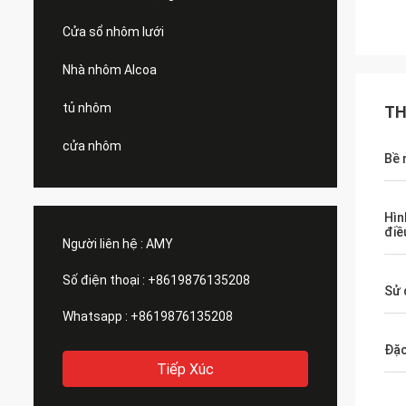
Cửa sổ nhôm lưới
Nhà nhôm Alcoa
tủ nhôm
TH
cửa nhôm
Bề 
Hìn
điề
Người liên hệ :
AMY
Số điện thoại :
+8619876135208
Sử 
Whatsapp :
+8619876135208
Đặc
Tiếp Xúc