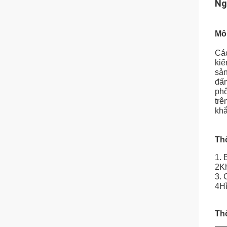
Ng
Mô
Các
kiế
sản
đấm
phô
trê
khắ
Thô
1. 
2Kh
3. 
4H
Th