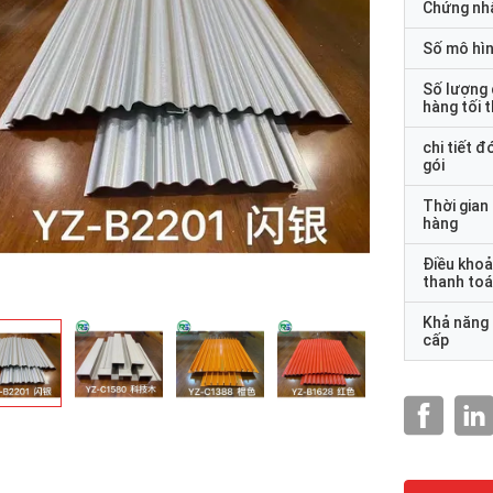
Chứng nh
Số mô hì
Số lượng
hàng tối 
chi tiết đ
gói
Thời gian
hàng
Điều kho
thanh to
Khả năng
cấp