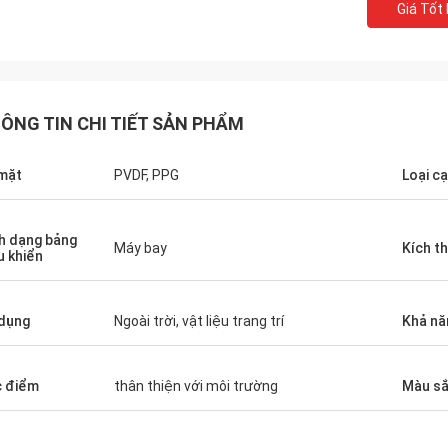
Giá Tốt
ÔNG TIN CHI TIẾT SẢN PHẨM
mặt
PVDF, PPG
Loại c
h dạng bảng
Máy bay
Kích t
u khiển
dụng
Ngoài trời, vật liệu trang trí
Khả nă
 điểm
thân thiện với môi trường
Màu s