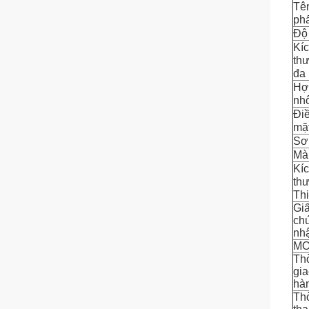
Tê
ph
Độ
Kí
thư
đa
Hợ
nh
Điề
mặ
Sơ
Mà
Kí
thư
Thi
Gi
ch
nh
MO
Thờ
gi
hà
Th