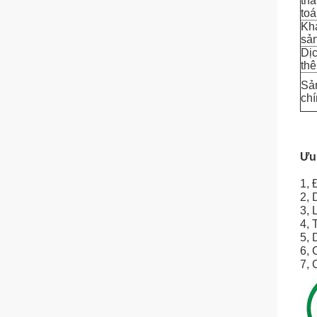
th
toá
Kh
sản
Dị
th
Sả
chí
Ưu
1, 
2, 
3, 
4, 
5, 
6, 
7, 