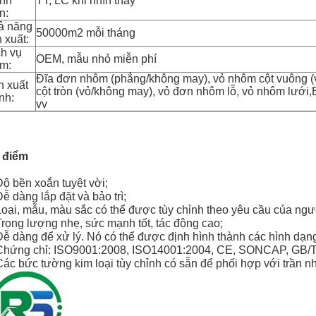
anh
TT, LC khi nhìn thấy
n:
ả năng
50000m2 mỗi tháng
 xuất:
ch vụ
OEM, mẫu nhỏ miễn phí
êm:
Đĩa đơn nhôm (phẳng/không may), vỏ nhôm cột vuông (
n xuất
cột tròn (vỏ/không may), vỏ đơn nhôm lỗ, vỏ nhôm lướ
nh:
vv
 điểm
Độ bền xoắn tuyệt vời;
Dễ dàng lắp đặt và bảo trì;
Loại, mẫu, màu sắc có thể được tùy chỉnh theo yêu cầu của ngư
Trọng lượng nhẹ, sức mạnh tốt, tác động cao;
Dễ dàng để xử lý. Nó có thể được định hình thành các hình dạ
Chứng chỉ: ISO9001:2008, ISO14001:2004, CE, SONCAP, GB/T2
Các bức tường kim loại tùy chỉnh có sẵn để phối hợp với trần nh