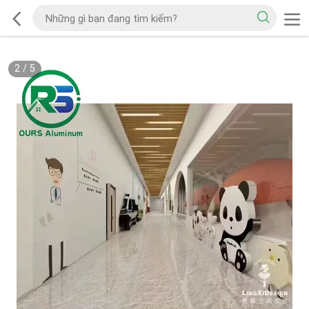
2
/
5