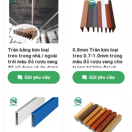
Trần bằng kim loại
0.8mm Trần kim loại
treo trong nhà / ngoài
treo 0.7-1.0mm trong
trời màu đỏ rượu vang
màu đỏ rượu vang cho
để sử dụng và áp dụng
trang trí hiện đại và
đa năng
đơn giản
Gửi yêu cầu
Gửi yêu cầu
Nhà
Các sản phẩm
Hướng dẫn VR