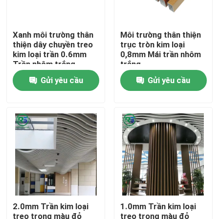
Về chúng tôi
Xanh môi trường thân
Môi trường thân thiện
thiện dây chuyền treo
trục tròn kim loại
kim loại trần 0.6mm
0,8mm Mái trần nhôm
Tham quan nhà máy
Trần nhôm trắng
trắng
Gửi yêu cầu
Gửi yêu cầu
Kiểm soát chất lượng
Liên hệ chúng tôi
Yêu cầu báo giá
Tấm tường nhôm
2.0mm Trần kim loại
1.0mm Trần kim loại
Bảng điều khiển tổ ong bằng nhôm
treo trong màu đỏ
treo trong màu đỏ