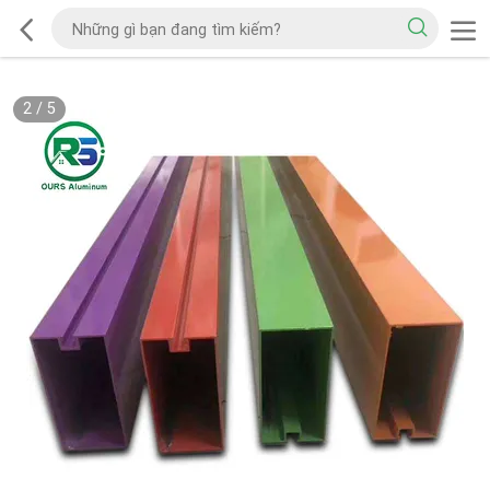
2
/
5