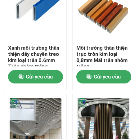
Về chúng tôi
Tham quan nhà máy
Xanh môi trường thân
Môi trường thân thiện
thiện dây chuyền treo
trục tròn kim loại
Kiểm soát chất lượng
kim loại trần 0.6mm
0,8mm Mái trần nhôm
Trần nhôm trắng
trắng
Gửi yêu cầu
Gửi yêu cầu
Liên hệ chúng tôi
Yêu cầu báo giá
Tấm tường nhôm
Bảng điều khiển tổ ong bằng nhôm