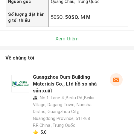
Nguồn gốc
Quảng Châu, Trung Quốc
Số lượng đặt hàn
50SQ.
50SQ.
M
M
g tối thiểu
Xem thêm
Về chúng tôi
Guangzhou Ours Building
Materials Co., Ltd hồ sơ nhà
sản xuất
No.1, Lane 4 ,Beiliu Rd.,Beiliu
Village, Dagang Town, Nansha
Distric, Guangzhou City,
Guangdong Province, 511468
P.R.China ,Trung Quốc
5.0