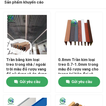
Sản phẩm khuyến cáo
Trần bằng kim loại
0.8mm Trần kim loại
treo trong nhà / ngoài
treo 0.7-1.0mm trong
trời màu đỏ rượu vang
màu đỏ rượu vang cho
để sử dụng và áp dụng
trang trí hiện đại và
Nhà
đa năng
đơn giản
Gửi yêu cầu
Gửi yêu cầu
Các sản phẩm
Hướng dẫn VR