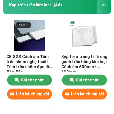
Kẹp trên trần kim loại
(46)
Đặt trong gạch trần kim loại
Bảng tường trang trí nghệ thuật
Nắp điều hòa không khí bằng kim loại
CE SGS Cách âm Tấm
Kẹp treo trang trí trong
tấm nhôm mở rộng
trần nhôm nghệ thuật
gạch trần bằng kim loại
Tấm trần nhôm đục lỗ
Cách âm 600mm *
độc đáo
600mm
Cửa sổ nhôm lưới
Giá tốt nhất
Giá tốt nhất
Nhà nhôm Alcoa
Liên hệ chúng tôi
Liên hệ chúng tôi
tủ nhôm