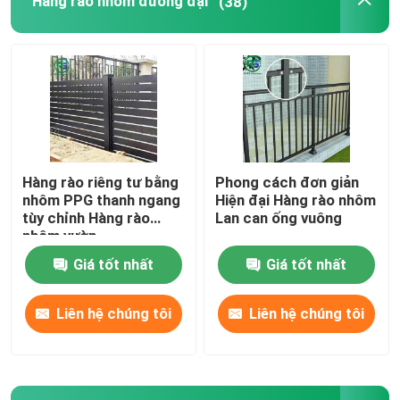
Hàng rào nhôm đương đại
(38)
Trần kim loại treo
Hàng rào nhôm đương đại
Kẹp trên trần kim loại
Hàng rào riêng tư bằng
Phong cách đơn giản
nhôm PPG thanh ngang
Hiện đại Hàng rào nhôm
Hệ thống che nắng bằng nhôm
tùy chỉnh Hàng rào
Lan can ống vuông
nhôm vườn
Giá tốt nhất
Giá tốt nhất
Màn hình trang trí bằng nhôm
Liên hệ chúng tôi
Liên hệ chúng tôi
Lan can cầu thang nhôm
Dải nhôm trần