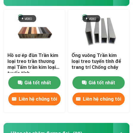
Về chúng tôi
Tham quan nhà máy
Kiểm soát chất lượng
Hồ sơ ép đùn Trần kim
Ống vuông Trần kim
loại treo trần thương
loại treo tuyến tính để
mại Tấm trần kim loại
trang trí Chống cháy
tuyến tính
Liên hệ chúng tôi
Giá tốt nhất
Giá tốt nhất
Yêu cầu báo giá
Liên hệ chúng tôi
Liên hệ chúng tôi
Tấm tường nhôm
Bảng điều khiển tổ ong bằng nhôm