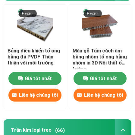
Bảng điều khiển tổ ong
Màu gỗ Tấm cách âm
bằng đá PVDF Thân
bằng nhôm tổ ong bằng
thiện với môi trường
nhôm in 3D Nội thất ốp
tường
Giá tốt nhất
Giá tốt nhất
Liên hệ chúng tôi
Liên hệ chúng tôi
Nhà
Các sản phẩm
Trần kim loại treo
(66)
Hướng dẫn VR